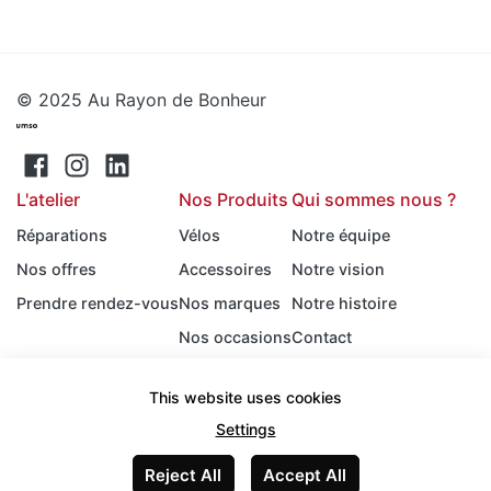
© 2025 Au Rayon de Bonheur
L'atelier
Nos Produits
Qui sommes nous ?
Réparations
Vélos
Notre équipe
Nos offres
Accessoires
Notre vision
Prendre rendez-vous
Nos marques
Notre histoire
Nos occasions
Contact
Infos pratiques
This website uses cookies
CGV
Settings
Mentions légales
Reject All
Accept All