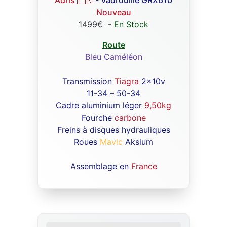
Adris 🇫🇷
- Vadrouille GRX610
Nouveau
1499€
-
En Stock
Route
Bleu Caméléon
Transmission
Tiagra
2x10v
11-34 – 50-34
Cadre aluminium léger
9,50kg
Fourche
carbone
Freins à disques hydrauliques
Roues
Mavic
Aksium
Assemblage en
France