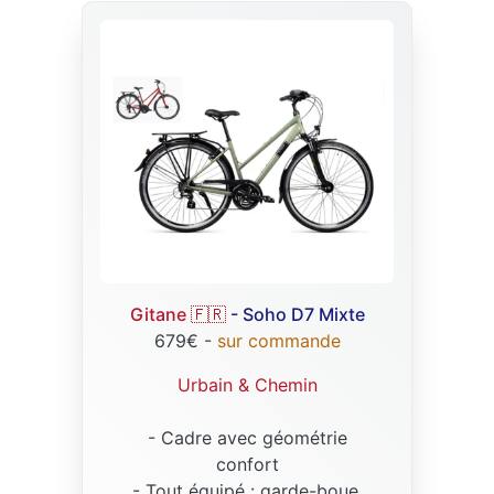
Gitane 🇫🇷
- Soho D7 Mixte
679€ -
sur commande
Urbain & Chemin
- Cadre avec géométrie
confort
-
Tout équipé
: garde-boue,