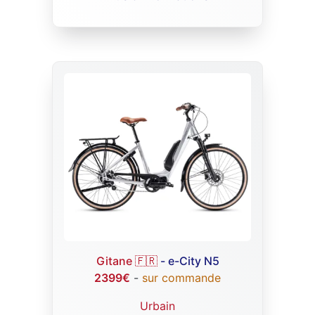
Gitane 🇫🇷
- e-City N5
2399€
-
sur commande
Urbain