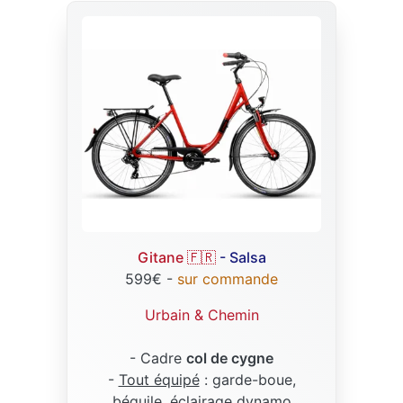
Gitane 🇫🇷
- Salsa
599€ -
sur commande
Urbain & Chemin
- Cadre
col de cygne
-
Tout équipé
: garde-boue,
béquile, éclairage dynamo