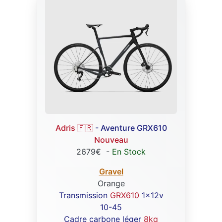
Adris 🇫🇷
- Aventure GRX610
Nouveau
2679€
-
En Stock
Gravel
Orange
Transmission
GRX610
1x12v
10-45
Cadre carbone léger
8kg