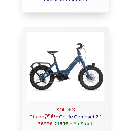
SOLDES
Gitane 🇫🇷
- G-Life
Compact 2.1
2699€
2159€
-
En Stock