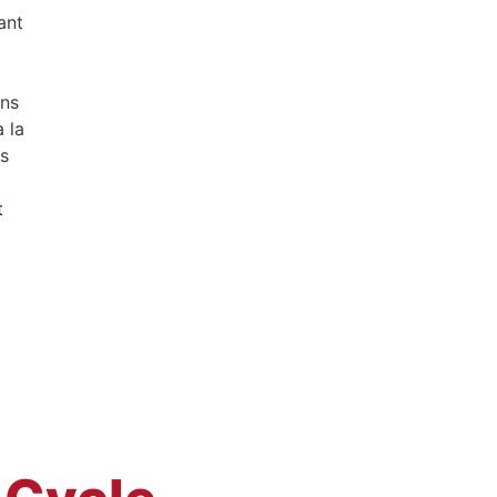
ant
ons
à la
us
t