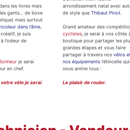
dans les livres mais
arrondissement natal avec aut
 les gants… de boxe
de style que
Thibaut Pinot.
atique) mais surtout
ricoleur dans l’âme
,
Grand amateur des compétiti
créatif, je suis
cyclistes
, je serai à vos côtés 
à l’odeur de
boutique pour partager les pl
grandes étapes et vous faire
partager à travers nos
vélos e
Bonheur
je serai
nos équipements
l’étincelle qui
eur en chef.
nous anime tous :
 votre vélo je serai
Le plaisir de rouler.