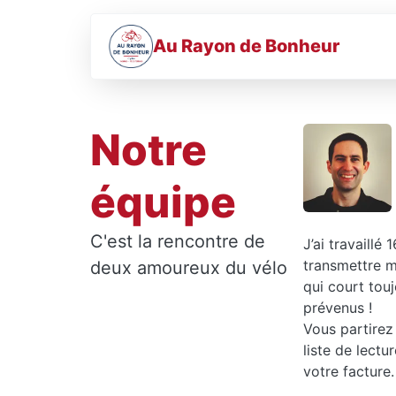
Au Rayon de Bonheur
Notre
équipe
C'est la rencontre de
J’ai travaillé 
transmettre m
deux amoureux du vélo
qui court tou
prévenus !
Vous partire
liste de lectu
votre facture.